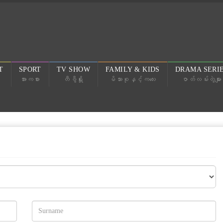
T
SPORT
TV SHOW
FAMILY & KIDS
DRAMA SERI
အားကစား
တီဗွီရှိုး
မိသားစုနှင့်ကလေး
ဇာတ်လမ်းတွဲများ