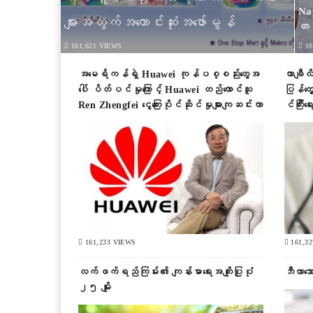
Nay
များအတွက်အကောင်းဆုံးအဖော်မွန်
တစ
က 
161,621 VIEWS
16
က်
အမေရိကန်ရဲ့ Huawei ကုန်ပစ္စည်းတွေအ
တာချီလ
ပေါ် ပိတ်ပင်မှုကြောင့် Huawei တည်ထောင်သူ
ပြန်တွ
Ren Zhengfei ငွေကြေးပိုင်ဆိုင်မှုများကျဆင်းလာ
င်ကြီးရ
161,233 VIEWS
161,3
လက်ဖက်ရည်ကြမ်း၏ ကျန်းမာရေးအကျိုးပြုပုံ
ဘီယာသ
၂၅ မျိုး