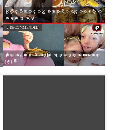
လူတိုင္းသိထားသင့္သည့္ အစာအဆိပ္သင့္ျဖစ္ေစတဲ့ လ
ကၡဏာ ၅ ရပ္
RECOMMENDED
ကိုယ္ဝန္ေဆာင္ မိခင္ေတြ ေရွာင္သင့္တဲ့ အစားအေသာက္
(၉)မ်ိဳး