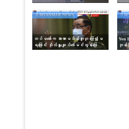
ဏီကပြောကြား
ဆေးထိ
MYANMAR NEWS
MY
တပ်မတော်က အာဏာမသိမ်းဘူးဟု ပြော၍မ
Yon L
ရကြောင်း ဗိုလ်မှူးချုပ်ဇော်မင်းထွန်းပြော
ဘုန်းမ