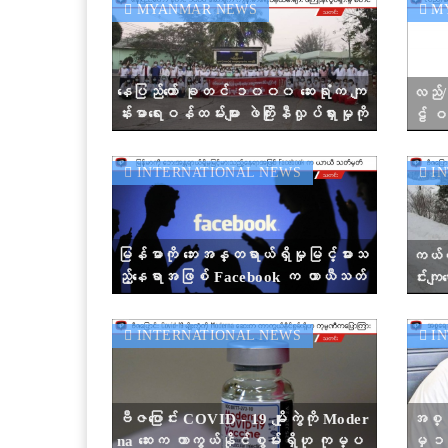
MYANMAR NEWS
MY
နေပြည်တော် ခုတင် ၁၀၀၀ ဆေးရုံက ကျ
လည်/
န်းမာရေးဝန်ထမ်းများ ဖဲကြိုးနီလှုပ်ရှားမှုကို
ဠ် ဝန
ဒီနေ့ ဖေဖော်ဝါရီ ၅ ရက်မှာ ပြုလုပ်ခဲ့ပါ
တယ်။
INTERNATIONAL NEWS
IN
မြန်မာကို ဘေးအန္တရာယ်ရှိမှုမြင့်မားသ
ကယ်လီဖ
ည့်နေရာအဖြစ် Facebook က ယာယီသတ်
င်းကျ
မှတ်
INTERNATIONAL NEWS
IN
ဗီဇပြောင်း COVID - 19 မျိုးကွဲကို Moder
အစ္စ
na ဆေးက ကာကွယ်နိုင်စွမ်းရှိဟု ကုမ္ပ
မှ ၁၈