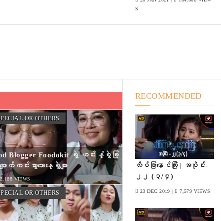
S
RECOMMENDED
PECIAL OR OTHERS
d Blogger Foodokit ရဲ့ ဟင်းနံ့စွဲခြ
ပျောက်ကင်းသွားသောနေ့စွဲများ
လိပ်ပြာနှောင်ကြိုး | အပိုင်း-
၂၂ (၃/၄)
2,188 VIEWS
23 DEC 2019 |
7,579 VIEWS
PECIAL OR OTHERS