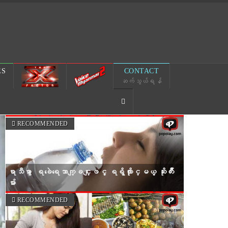
ES
CONTACT
ဆက်သွယ်ရန်
Next
RECOMMENDED
ေႏြရာသီမွာ ေရခဲေရေသာက္ျခင္းျဖင့္ ရရွိလာႏုိင္မယ့္ ဆိုးက်ိဳး
မ်ား
RECOMMENDED