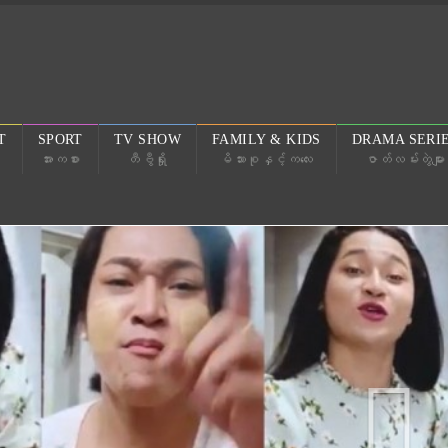
T
SPORT
TV SHOW
FAMILY & KIDS
DRAMA SERI
အားကစား
တီဗွီရှိုး
မိသားစုနှင့်ကလေး
ဇာတ်လမ်းတွဲများ