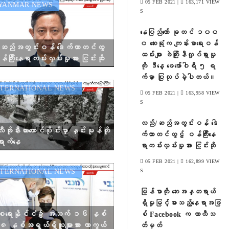
05 FEB 2021 |
163,171 VIEW
ANMAR NEWS
S
နေပြည်တော် ခုတင် ၁၀၀
၀ ဆေးရုံက ကျန်းမာရေးဝန်
ဆည်အတွင်းဝန် ဒေါက်တာတင်ထွ
ထမ်းများ ဖဲကြိုးနီလှုပ်ရှားမှု
်ကြီးနေရာကမ်းလှမ်းမှုအား ငြင်းဆို
ကို ဒီနေ့ ဖေဖော်ဝါရီ ၅ ရ
က်မှာ ပြုလုပ်ခဲ့ပါတယ်။
TERNATIONAL NEWS
05 FEB 2021 |
163,958 VIEW
S
လည်/ဆည်အတွင်းဝန် ဒေါ
ိုးနီးယားတောင်ပိုင်းမှာ နှင်းမုန်တို
က်တာတင်ထွဠ် ဝန်ကြီးနေ
ရောက်နေ
ရာကမ်းလှမ်းမှုအား ငြင်းဆို
05 FEB 2021 |
162,899 VIEW
S
TERNATIONAL NEWS
မြန်မာကို ဘေးအန္တရာယ်
ရှိမှုမြင့်မားသည့်နေရာအဖြ
ရေးနိုင်ငံ၌ အသက် ၁၆ နှစ်
စ် Facebook က ယာယီသ
 နှစ်အရွယ်ရှိသူများအား ကာကွယ်
တ်မှတ်