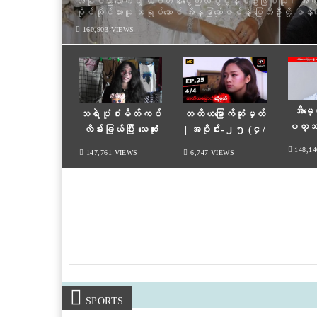
ဇနီးဖြစ်သူနှင့်အတူ အင်္ဂလန်နိုင်ငံမှာ နေထိုင်နေတဲ့ အဆို
အဖြစ် ကိုဗစ်ရောဂါပိုး ထပ်မံကူးစက်ခံခဲ့ရတယ်လို့ သိရပါ
ဇနီးဖြစ်သူမှာလည်း Covid positive တွေ့ရှိခဲ့တာကြောင့် ဇနီးမောင်
158,332 VIEWS
အိမ္ေ
သရဲပုံစံမိတ်ကပ်
တတိယမြောက်ဆုံမှတ်
ပတ္သတ
လိမ်းခြယ်ပြီး သေဆုံး
| အပိုင်း-၂၅ (၄/
ဟေျပာဆိ
သွားတဲ့သူတွေရဲ့အဝတ်
၄)
148,1
147,761 VIEWS
6,747 VIEWS
အစားများကိုရောင်းတဲ့
အွန်လိုင်းဈေးသည်
SPORTS