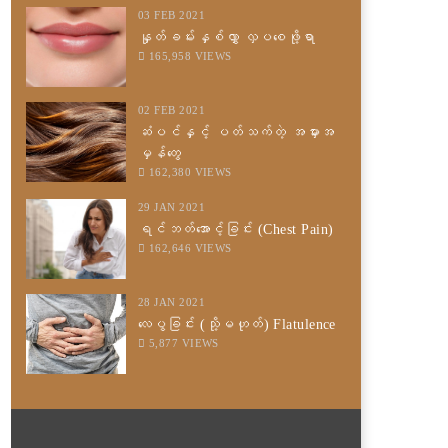
03 FEB 2021
နှုတ်ခမ်းနှစ်လွှာ လှပစေဖို့ရာ
165,958 VIEWS
02 FEB 2021
ဆံပင်နှင့် ပတ်သက်တဲ့ အမှားအ
မှန်တွေ
162,380 VIEWS
29 JAN 2021
ရင်ဘတ်အောင့်ခြင်း (Chest Pain)
162,646 VIEWS
28 JAN 2021
လေပွခြင်း (သို့မဟုတ်) Flatulence
5,877 VIEWS