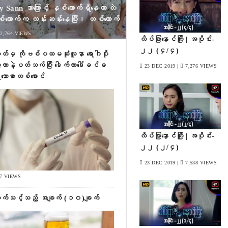
 Sann ဘာကြောင့် နှစ်ယောက်ရှိနေတာ လဲ
်ယောက်က လန်းဆန်းနေပြီး၊ တစ်ယောက်
မလန်းမဆန်းဖြစ်နေရတာလည်း ၊ အော
2,764 VIEWS
လိပ်ပြာနှောင်ကြိုး | အပိုင်း-
က VDO မှာ အဖြေရှာကြည့်ရအောင်။
၂၂ (၄/၄)
ိတ်မှ ကိုဗစ်ပထမဆုံးလူနာ ရောဂါပိုး
ေ့တာနဲ့ပတ်သက်ပြီး ဒေါက်တာဒေါ်ခင်ခ
23 DEC 2019 |
7,276 VIEWS
ေးသောစာတစ်စောင်
လိပ်ပြာနှောင်ကြိုး | အပိုင်း-
၂၂ (၂/၄)
23 DEC 2019 |
7,538 VIEWS
27 VIEWS
ောက်သင့်သည့် အချက် (၁၀)ချက်