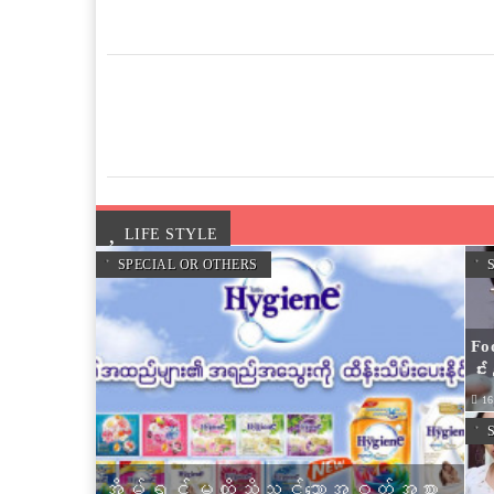
LIFE STYLE
SPECIAL OR OTHERS
S
Foo
င်း 
16
S
အိမ်ရှင်မတို့သိသင့်သောအဝတ်အစား