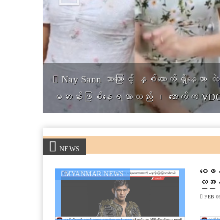
Food Blogger Foodokit ရဲ့ ဟင်းနံ့စွဲခြင်း
NEWS
ဝေဖန်
MYANMAR NEWS
လအန်ဆ
ပြောပ
FEB 05