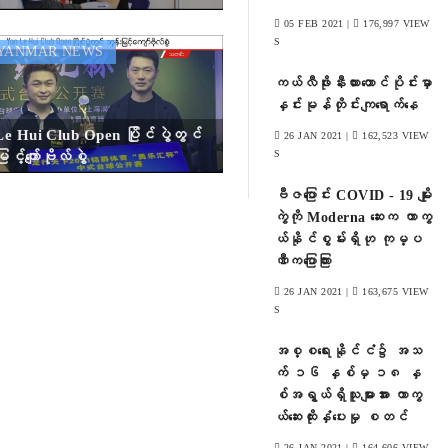
ုးနှံပေးမှု စတင်
05 FEB 2021 |
176,997 VIEW
S
ANMAR NEWS
ကယ်လီဖိုးနီးယားတောင်ပိုင်းမှာ
နှင်းမုန်တိုင်းကျရောက်နေ
e Hui Club Open ပြိုင်ပွဲတွင်
26 JAN 2021 |
162,523 VIEW
S
ြင့်ကျော်ဗိုလ်စွဲ
ဗီဇပြောင်း COVID - 19 မျိုး
ကွဲကို Moderna ဆေးက ကာကွ
ယ်နိုင်စွမ်းရှိဟု ကုမ္ပ
ဏီကပြောကြား
26 JAN 2021 |
163,675 VIEW
S
အစ္စရေးနိုင်ငံ၌ အသ
က် ၁၆ နှစ်မှ ၁၈ နှ
စ်အရွယ်ရှိသူများအား ကာကွ
ယ်ဆေးထိုးနှံပေးမှု စတင်
26 JAN 2021 |
164,606 VIEW