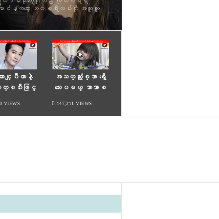
တော်ကြီး ဦးအောင်ရင်ဟာ ဒုတိယအကြိမ်
တယ်။ ယခုတစ်ခါမှာတော့ သူနှင့်အတူ
နှံနှစ်ယောက်လုံး ကွာရ
ထာင္ျပဳတာနဲ့
အသက္သုံးႏွစ္သာ ရွိေ
္ၿပီးဖြင့္
သးေပမယ့္ ဘာသာစ
ုလာတဲ့ေဆာင္းဆ
ကားေလးမ်ိဳးေျပာႏုိင္ေသာ ကေ
40 VIEWS
147,211 VIEWS
န္ဟြန္း
လးေလး