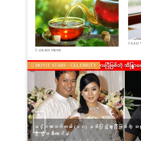
6,612
159,959 VIEWS
Previous
MOVIE STARS - CELEBRITY
ဒုတိယအကြိမ် ကိုဗစ်ရောဂါပိုး ထပ်မံကူးစက်ခံခဲ့ရတ