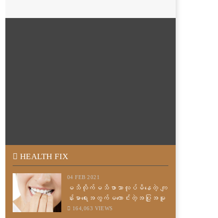
HEALTH FIX
04 FEB 2021
မသိလိုက်မသိဖာသာလုပ်မိနေတဲ့ ကျ
န်းမာရေးအတွက်မကောင်းတဲ့အပြုအမူ
များ
164,063 VIEWS