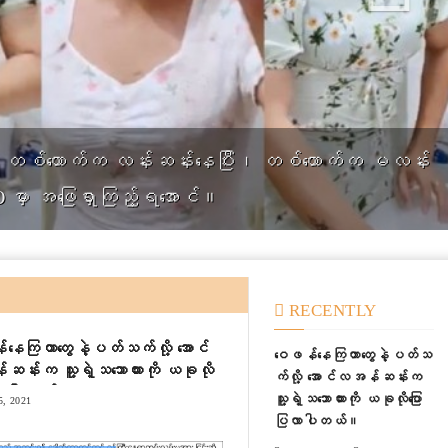
 ပျောက်ကင်းသွားသောနေ့စွဲများ
RECENTLY
နေကြတာတွေနဲ့ပတ်သက်လို့ အောင်
ဝေဖန်နေကြတာတွေနဲ့ပတ်သ
န်းက သူ့ရဲ့သဘောထားကို ယခုလို
က်လို့ အောင်လအန်ဆန်းက
ြလာပါတယ်။
သူ့ရဲ့သဘောထားကို ယခုလိုပြော
, 2021
ပြလာပါတယ်။