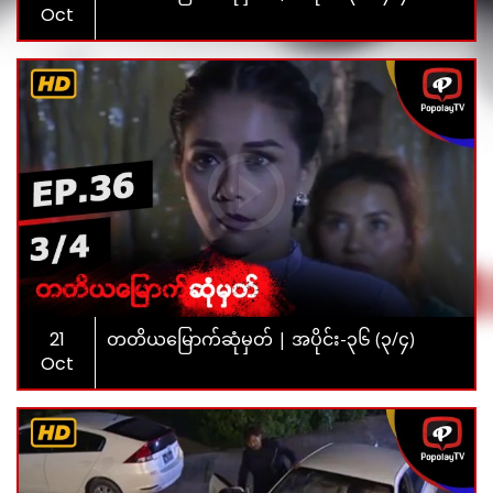
Oct
21
တတိယမြောက်ဆုံမှတ် | အပိုင်း-၃၆ (၃/၄)
Oct