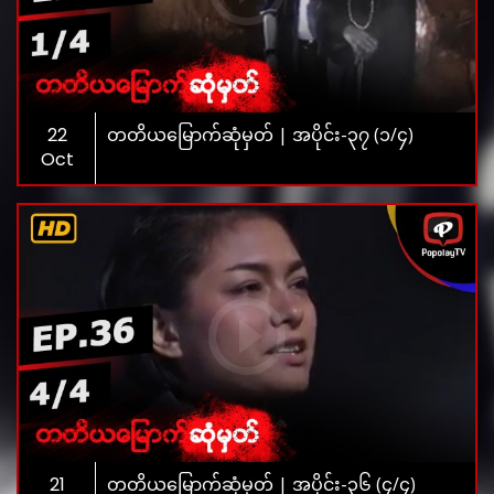
22
တတိယမြောက်ဆုံမှတ် | အပိုင်း-၃၇ (၁/၄)
Oct
21
တတိယမြောက်ဆုံမှတ် | အပိုင်း-၃၆ (၄/၄)