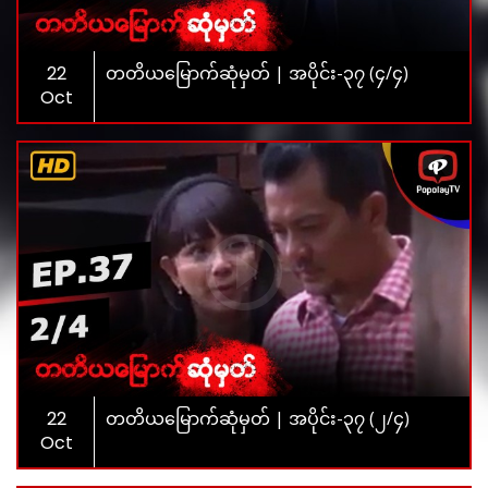
22
တတိယမြောက်ဆုံမှတ် | အပိုင်း-၃၇ (၄/၄)
Oct
22
တတိယမြောက်ဆုံမှတ် | အပိုင်း-၃၇ (၂/၄)
Oct