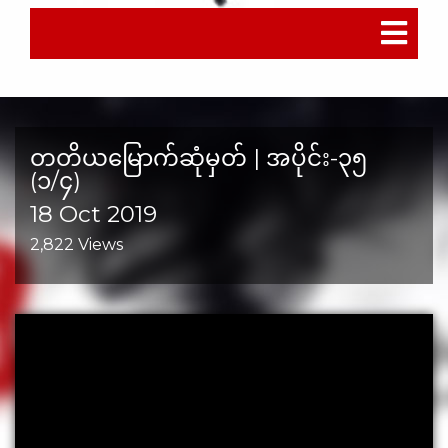
TOGGLE
NAVIGA
တတိယမြောက်ဆုံမှတ် | အပိုင်း-၃၅
(၁/၄)
18 Oct 2019
2,822 Views