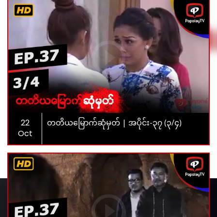
22
တတိယမြောက်ဆုံမှတ် | အပိုင်း-၃၇ (၃/၄)
Oct