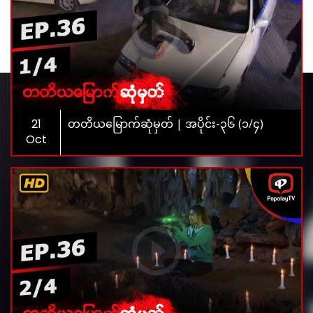
21
တတိယမြောက်ဆုံမှတ် | အပိုင်း-၃၆ (၁/၄)
Oct