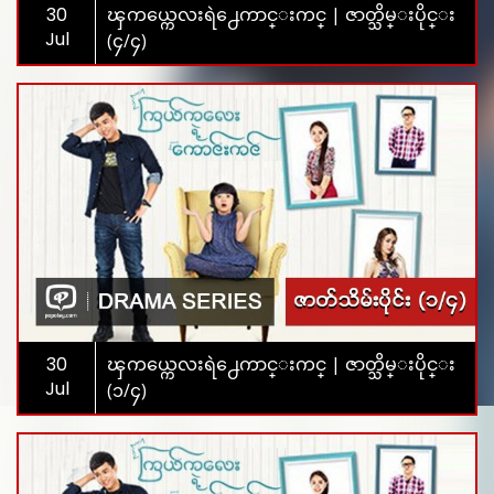
30
ၾကယ္ကေလးရဲ႕ေကာင္းကင္ | ဇာတ္သိမ္းပိုင္း
Jul
(၄/၄)
30
ၾကယ္ကေလးရဲ႕ေကာင္းကင္ | ဇာတ္သိမ္းပိုင္း
Jul
(၁/၄)